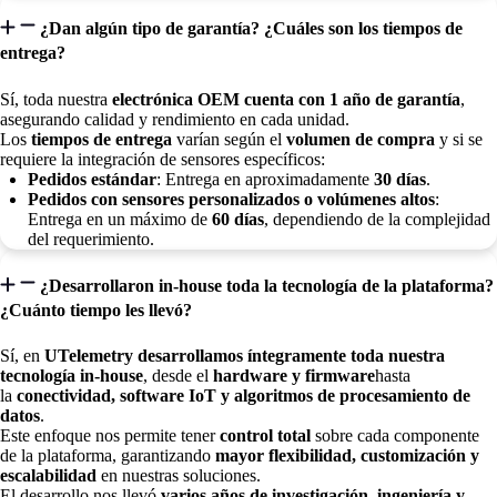
¿Dan algún tipo de garantía? ¿Cuáles son los tiempos de
entrega?
Sí, toda nuestra
electrónica OEM cuenta con 1 año de garantía
,
asegurando calidad y rendimiento en cada unidad.
Los
tiempos de entrega
varían según el
volumen de compra
y si se
requiere la integración de sensores específicos:
Pedidos estándar
: Entrega en aproximadamente
30 días
.
Pedidos con sensores personalizados o volúmenes altos
:
Entrega en un máximo de
60 días
, dependiendo de la complejidad
del requerimiento.
¿Desarrollaron in-house toda la tecnología de la plataforma?
¿Cuánto tiempo les llevó?
Sí, en
UTelemetry desarrollamos íntegramente toda nuestra
tecnología in-house
, desde el
hardware y firmware
hasta
la
conectividad, software IoT y algoritmos de procesamiento de
datos
.
Este enfoque nos permite tener
control total
sobre cada componente
de la plataforma, garantizando
mayor flexibilidad, customización y
escalabilidad
en nuestras soluciones.
El desarrollo nos llevó
varios años de investigación, ingeniería y