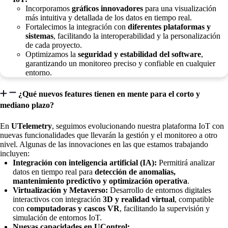
Incorporamos
gráficos innovadores
para una visualización
más intuitiva y detallada de los datos en tiempo real.
Fortalecimos la integración con
diferentes plataformas y
sistemas
, facilitando la interoperabilidad y la personalización
de cada proyecto.
Optimizamos la
seguridad y estabilidad del software
,
garantizando un monitoreo preciso y confiable en cualquier
entorno.
¿Qué nuevos features tienen en mente para el corto y
mediano plazo?
En
UTelemetry
, seguimos evolucionando nuestra plataforma IoT con
nuevas funcionalidades que llevarán la gestión y el monitoreo a otro
nivel. Algunas de las innovaciones en las que estamos trabajando
incluyen:
Integración con inteligencia artificial (IA):
Permitirá analizar
datos en tiempo real para
detección de anomalías,
mantenimiento predictivo y optimización operativa
.
Virtualización y Metaverso:
Desarrollo de entornos digitales
interactivos con integración
3D y realidad virtual
, compatible
con
computadoras y cascos VR
, facilitando la supervisión y
simulación de entornos IoT.
Nuevas capacidades en UControl: