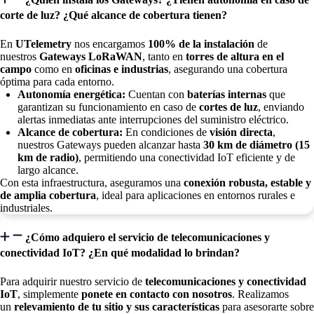
corte de luz? ¿Qué alcance de cobertura tienen?
En
UTelemetry
nos encargamos
100% de la instalación
de
nuestros
Gateways LoRaWAN
, tanto en
torres de altura en el
campo
como en
oficinas e industrias
, asegurando una cobertura
óptima para cada entorno.
Autonomía energética:
Cuentan con
baterías internas
que
garantizan su funcionamiento en caso de
cortes de luz
, enviando
alertas inmediatas ante interrupciones del suministro eléctrico.
Alcance de cobertura:
En condiciones de
visión directa
,
nuestros Gateways pueden alcanzar hasta
30 km de diámetro (15
km de radio)
, permitiendo una conectividad IoT eficiente y de
largo alcance.
Con esta infraestructura, aseguramos una
conexión robusta, estable y
de amplia cobertura
, ideal para aplicaciones en entornos rurales e
industriales.
¿Cómo adquiero el servicio de telecomunicaciones y
conectividad IoT? ¿En qué modalidad lo brindan?
Para adquirir nuestro servicio de
telecomunicaciones y conectividad
IoT
, simplemente
ponete en contacto con nosotros
. Realizamos
un
relevamiento de tu sitio y sus características
para asesorarte sobre