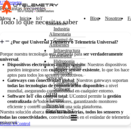
UTelemetry
Preguntas frecuentes
Menu
Inicio
IoT
Blog
Nosotros
F
Todo lo que necesitas saber
Soluciones
Industria
Alimentaria
Control de
¿Por qué Universal Telemetry o Telemetría Universal?
Ambientes
Infraestructura
Porque nuestra tecnología está diseñada para
ser verdaderamente
Tecnológica
universal
.
Hidroponia
Dispositivos electrónicos multipropósito
: Nuestros dispositivos
Campo y Agro
pueden integrarse con
cualquier sensor existente
, lo que los hace
Silobolsas
aptos para todos los sectores productivos.
Servicios
Gateways con conectividad global
: Nuestros gateways soportan
Conectividad
todas las tecnologías de comunicación disponibles
a nivel
Software
mundial, asegurando compatibilidad en cualquier entorno.
ODM
Software IoT con control total
: UControl permite la
gestión
UControl
centralizada
de todos los sensores, garantizando monitoreo
Proyectos
eficiente y control unificado en una sola plataforma.
Plataforma IoT
Nuestra solución abarca
todas las industrias, todos los sensores y
todas las conectividades
, convirtiéndonos en el estándar de telemetría
universal.
Demo UControl