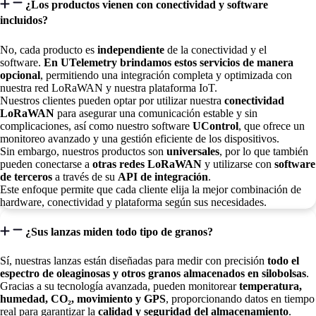
¿Los productos vienen con conectividad y software
incluidos?
No, cada producto es
independiente
de la conectividad y el
software.
En UTelemetry brindamos estos servicios de manera
opcional
, permitiendo una integración completa y optimizada con
nuestra red LoRaWAN y nuestra plataforma IoT.
Nuestros clientes pueden optar por utilizar nuestra
conectividad
LoRaWAN
para asegurar una comunicación estable y sin
complicaciones, así como nuestro software
UControl
, que ofrece un
monitoreo avanzado y una gestión eficiente de los dispositivos.
Sin embargo, nuestros productos son
universales
, por lo que también
pueden conectarse a
otras redes LoRaWAN
y utilizarse con
software
de terceros
a través de su
API de integración
.
Este enfoque permite que cada cliente elija la mejor combinación de
hardware, conectividad y plataforma según sus necesidades.
¿Sus lanzas miden todo tipo de granos?
Sí, nuestras lanzas están diseñadas para medir con precisión
todo el
espectro de oleaginosas y otros granos almacenados en silobolsas
.
Gracias a su tecnología avanzada, pueden monitorear
temperatura,
humedad, CO₂, movimiento y GPS
, proporcionando datos en tiempo
real para garantizar la
calidad y seguridad del almacenamiento
.