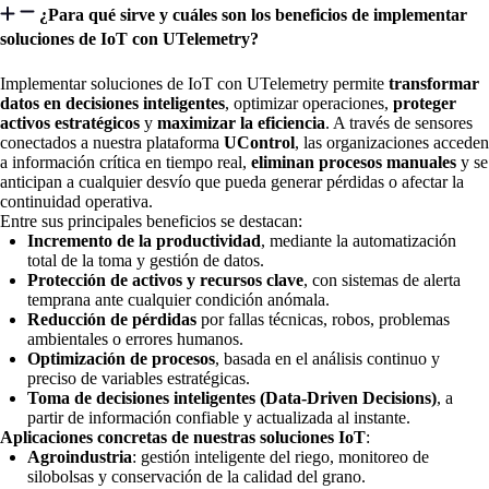
¿Para qué sirve y cuáles son los beneficios de implementar
soluciones de IoT con UTelemetry?
Implementar soluciones de IoT con UTelemetry permite
transformar
datos en decisiones inteligentes
, optimizar operaciones,
proteger
activos estratégicos
y
maximizar la eficiencia
. A través de sensores
conectados a nuestra plataforma
UControl
, las organizaciones acceden
a información crítica en tiempo real,
eliminan procesos manuales
y se
anticipan a cualquier desvío que pueda generar pérdidas o afectar la
continuidad operativa.
Entre sus principales beneficios se destacan:
Incremento de la productividad
, mediante la automatización
total de la toma y gestión de datos.
Protección de activos y recursos clave
, con sistemas de alerta
temprana ante cualquier condición anómala.
Reducción de pérdidas
por fallas técnicas, robos, problemas
ambientales o errores humanos.
Optimización de procesos
, basada en el análisis continuo y
preciso de variables estratégicas.
Toma de decisiones inteligentes (Data-Driven Decisions)
, a
partir de información confiable y actualizada al instante.
Aplicaciones concretas de nuestras soluciones IoT
:
Agroindustria
: gestión inteligente del riego, monitoreo de
silobolsas y conservación de la calidad del grano.