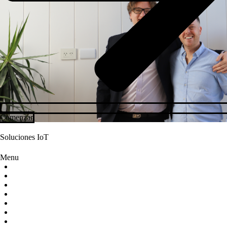
Comenzar
Soluciones IoT
Menu
Industria Alimentaria
Control de Ambientes
Infraestructura Tecnológica
Hidroponia
Campo y Agro
Silobolsas
Conectividad