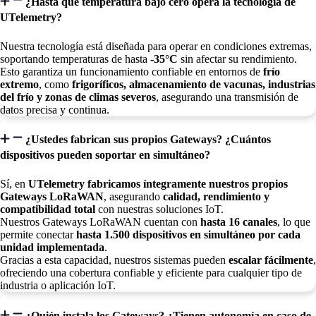
¿Hasta qué temperatura bajo cero opera la tecnología de
UTelemetry?
Nuestra tecnología está diseñada para operar en condiciones extremas,
soportando temperaturas de hasta
-35°C
sin afectar su rendimiento.
Esto garantiza un funcionamiento confiable en entornos de
frío
extremo
, como
frigoríficos, almacenamiento de vacunas, industrias
del frío y zonas de climas severos
, asegurando una transmisión de
datos precisa y continua.
¿Ustedes fabrican sus propios Gateways? ¿Cuántos
dispositivos pueden soportar en simultáneo?
Sí, en
UTelemetry fabricamos íntegramente nuestros propios
Gateways LoRaWAN
, asegurando
calidad, rendimiento y
compatibilidad total
con nuestras soluciones IoT.
Nuestros Gateways LoRaWAN cuentan con
hasta 16 canales
, lo que
permite conectar
hasta 1.500 dispositivos en simultáneo por cada
unidad implementada
.
Gracias a esta capacidad, nuestros sistemas pueden
escalar fácilmente
,
ofreciendo una cobertura confiable y eficiente para cualquier tipo de
industria o aplicación IoT.
¿Quién instala los Gateways? ¿Tienen autonomía en caso de