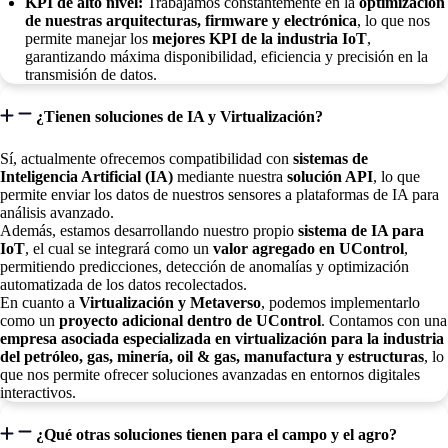
KPI de alto nivel:
Trabajamos constantemente en la
optimización
de nuestras arquitecturas, firmware y electrónica
, lo que nos
permite manejar los
mejores KPI de la industria IoT
,
garantizando máxima disponibilidad, eficiencia y precisión en la
transmisión de datos.
¿Tienen soluciones de IA y Virtualización?
Sí, actualmente ofrecemos compatibilidad con
sistemas de
Inteligencia Artificial (IA)
mediante nuestra
solución API
, lo que
permite enviar los datos de nuestros sensores a plataformas de IA para
análisis avanzado.
Además, estamos desarrollando nuestro propio
sistema de IA para
IoT
, el cual se integrará como un
valor agregado en UControl
,
permitiendo predicciones, detección de anomalías y optimización
automatizada de los datos recolectados.
En cuanto a
Virtualización y Metaverso
, podemos implementarlo
como un
proyecto adicional dentro de UControl
. Contamos con una
empresa asociada especializada en virtualización para la industria
del petróleo, gas, minería, oil & gas, manufactura y estructuras
, lo
que nos permite ofrecer soluciones avanzadas en entornos digitales
interactivos.
¿Qué otras soluciones tienen para el campo y el agro?