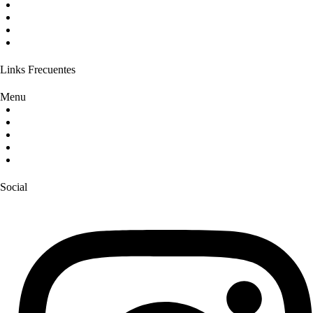
ODM
UControl
Proyectos
Plataforma IoT
Links Frecuentes
Menu
Soluciones
Sobre nosotros
Blog
FAQs
Contacto
Social