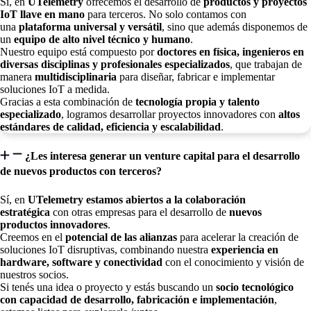
Sí, en
UTelemetry
ofrecemos el desarrollo de
productos y proyectos
IoT llave en mano
para terceros. No solo contamos con
una
plataforma universal y versátil
, sino que además disponemos de
un
equipo de alto nivel técnico y humano
.
Nuestro equipo está compuesto por
doctores en física, ingenieros en
diversas disciplinas y profesionales especializados
, que trabajan de
manera
multidisciplinaria
para diseñar, fabricar e implementar
soluciones IoT a medida.
Gracias a esta combinación de
tecnología propia y talento
especializado
, logramos desarrollar proyectos innovadores con
altos
estándares de calidad, eficiencia y escalabilidad
.
¿Les interesa generar un venture capital para el desarrollo
de nuevos productos con terceros?
Sí, en
UTelemetry estamos abiertos a la colaboración
estratégica
con otras empresas para el desarrollo de
nuevos
productos innovadores
.
Creemos en el
potencial de las alianzas
para acelerar la creación de
soluciones IoT disruptivas, combinando nuestra
experiencia en
hardware, software y conectividad
con el conocimiento y visión de
nuestros socios.
Si tenés una idea o proyecto y estás buscando un
socio tecnológico
con capacidad de desarrollo, fabricación e implementación
,