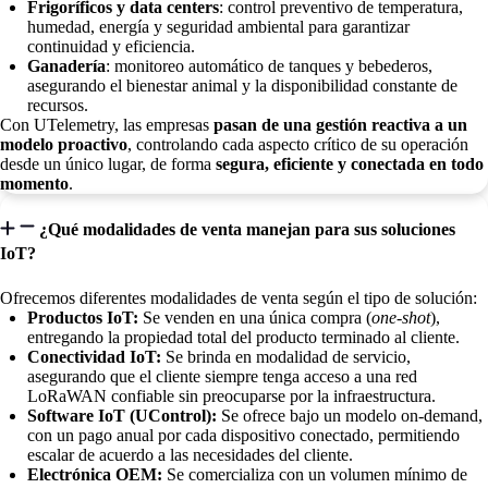
Frigoríficos y data centers
: control preventivo de temperatura,
humedad, energía y seguridad ambiental para garantizar
continuidad y eficiencia.
Ganadería
: monitoreo automático de tanques y bebederos,
asegurando el bienestar animal y la disponibilidad constante de
recursos.
Con UTelemetry, las empresas
pasan de una gestión reactiva a un
modelo proactivo
, controlando cada aspecto crítico de su operación
desde un único lugar, de forma
segura, eficiente y conectada en todo
momento
.
¿Qué modalidades de venta manejan para sus soluciones
IoT?
Ofrecemos diferentes modalidades de venta según el tipo de solución:
​Productos IoT:
Se venden en una única compra (
one-shot
),
entregando la propiedad total del ​producto terminado al cliente.
Conectividad IoT:
Se brinda en modalidad de servicio,
asegurando que el cliente siempre tenga acceso a una red
LoRaWAN confiable sin preocuparse por la infraestructura.
Software IoT (UControl):
Se ofrece bajo un modelo on-demand,
con un pago anual por cada dispositivo conectado, permitiendo
escalar de acuerdo a las necesidades del cliente.
Electrónica OEM:
Se comercializa con un volumen mínimo de