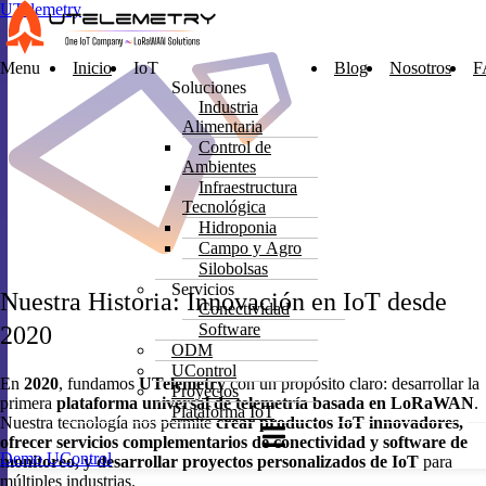
UTelemetry
Menu
Inicio
IoT
Blog
Nosotros
F
Soluciones
Industria
Alimentaria
Control de
Ambientes
Infraestructura
Tecnológica
Hidroponia
Campo y Agro
Silobolsas
Servicios
Nuestra Historia: Innovación en IoT desde
Conectividad
Software
2020
ODM
UControl
En
2020
, fundamos
UTelemetry
con un propósito claro: desarrollar la
Proyectos
primera
plataforma universal de telemetría basada en LoRaWAN
.
Plataforma IoT
Nuestra tecnología nos permite
crear productos IoT innovadores,
ofrecer servicios complementarios de conectividad y software de
Demo UControl
monitoreo, y desarrollar proyectos personalizados de IoT
para
múltiples industrias.