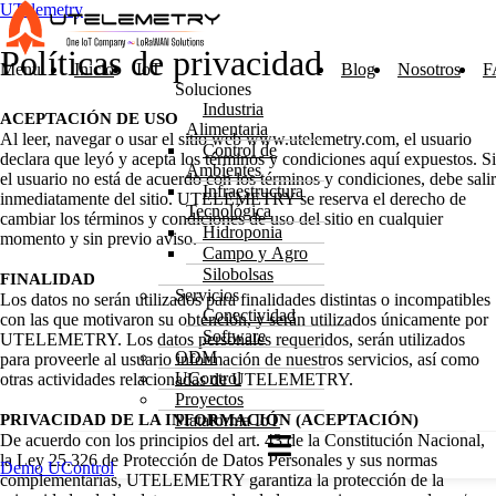
UTelemetry
Políticas de privacidad
Menu
Inicio
IoT
Blog
Nosotros
F
Soluciones
Industria
ACEPTACIÓN DE USO
Alimentaria
Al leer, navegar o usar el sitio web www.utelemetry.com, el usuario
Control de
declara que leyó y acepta los términos y condiciones aquí expuestos. Si
Ambientes
el usuario no está de acuerdo con los términos y condiciones, debe salir
Infraestructura
inmediatamente del sitio. UTELEMETRY se reserva el derecho de
Tecnológica
cambiar los términos y condiciones de uso del sitio en cualquier
Hidroponia
momento y sin previo aviso.
Campo y Agro
Silobolsas
FINALIDAD
Servicios
Los datos no serán utilizados para finalidades distintas o incompatibles
Conectividad
con las que motivaron su obtención, y serán utilizados únicamente por
Software
UTELEMETRY. Los datos personales requeridos, serán utilizados
ODM
para proveerle al usuario información de nuestros servicios, así como
UControl
otras actividades relacionadas de UTELEMETRY.
Proyectos
PRIVACIDAD DE LA INFORMACIÓN (ACEPTACIÓN)
Plataforma IoT
De acuerdo con los principios del art. 43 de la Constitución Nacional,
la Ley 25.326 de Protección de Datos Personales y sus normas
Demo UControl
complementarias, UTELEMETRY garantiza la protección de la