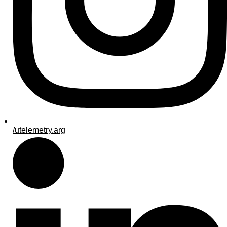
/utelemetry.arg